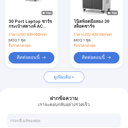
เกี่ยวกับเรา
ทัวร์โรงงาน
30 Port Laptop ชาร์จ
โน๊ตพ็อตมือสอง 30
กระเป๋าสตางค์ AC
สล็อตชาร์จ
ควบคุมคุณภาพ
Power Sockets รถ
ราคา:
USD 439-550/set
ราคา:
USD 439-550/set
ชาร์จ
MOQ:
1 ชุด
MOQ:
1 ชุด
ติดต่อเรา
รับราคาล่าสุด
รับราคาล่าสุด
ข่าว
ติดต่อตอนนี้
ติดต่อตอนนี้
ทุกกรณี
ดูเพิ่มเติม
ตู้ชาร์จแท็บเล็ต
ฝากข้อความ
เราจะตอบกลับอย่างรวดเร็ว
ตู้ชาร์จแล็ปท็อป
ตู้ชาร์จแบบล็อคได้