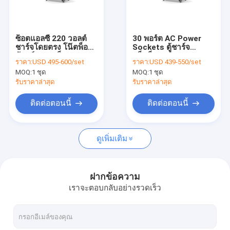
เกี่ยวกับเรา
ทัวร์โรงงาน
ซ็อตแอลซี 220 วอลต์
30 พอร์ต AC Power
ชาร์จโดยตรง โน๊ตพ็อต
Sockets ตู้ชาร์จ
ควบคุมคุณภาพ
ตู้ชาร์จ 30 สล็อต
แล็ปท็อป
ราคา:
USD 495-600/set
ราคา:
USD 439-550/set
MOQ:
1 ชุด
MOQ:
1 ชุด
ติดต่อเรา
รับราคาล่าสุด
รับราคาล่าสุด
ข่าว
ติดต่อตอนนี้
ติดต่อตอนนี้
ทุกกรณี
ดูเพิ่มเติม
ตู้ชาร์จแท็บเล็ต
ฝากข้อความ
เราจะตอบกลับอย่างรวดเร็ว
ตู้ชาร์จแล็ปท็อป
ตู้ชาร์จแบบล็อคได้