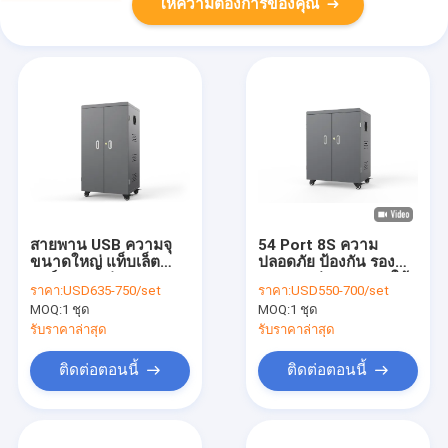
ให้ความต้องการของคุณ
สายพาน USB ความจุ
54 Port 8S ความ
ขนาดใหญ่ แท็บเล็ต
ปลอดภัย ป้องกัน รอง
ชาร์จรถขนส่ง 64
จอดกระเป๋า Tablet ใช้
ราคา:
USD635-750/set
ราคา:
USD550-700/set
สายพาน ชาร์จรถ
รถชาร์จ
MOQ:
1 ชุด
MOQ:
1 ชุด
รับราคาล่าสุด
รับราคาล่าสุด
ติดต่อตอนนี้
ติดต่อตอนนี้