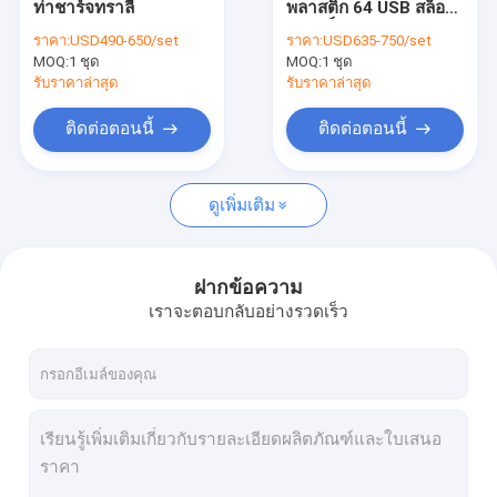
ท่าชาร์จทราลี่
พลาสติก 64 USB สล็อต
ตู้ชาร์จไอแพด
รถชาร์จ
ราคา:
USD490-650/set
ราคา:
USD635-750/set
MOQ:
รถเข็นชาร์จแท็บเล็ต
1 ชุด
MOQ:
1 ชุด
รับราคาล่าสุด
รับราคาล่าสุด
ตู้ชาร์จ USB
ติดต่อตอนนี้
ติดต่อตอนนี้
ตู้เก็บแล็ปท็อปหลายตัว
ดูเพิ่มเติม
ตู้ชาร์จ Chromebook
ตู้เก็บของแท็บเล็ต
ฝากข้อความ
รถเข็นชาร์จ USB
เราจะตอบกลับอย่างรวดเร็ว
รถเข็นชาร์จห้องเรียน
รถเข็นชาร์จแล็ปท็อป