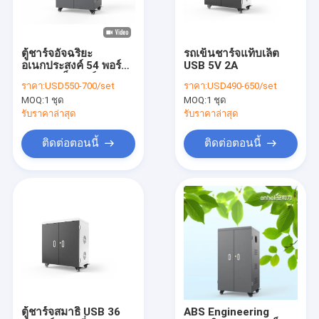
เกี่ยวกับเรา
ทัวร์โรงงาน
ตู้ชาร์จอัจฉริยะ
รถเข็นชาร์จแท็บเล็ต
อเนกประสงค์ 54 พอร์ต
USB 5V 2A
ควบคุมคุณภาพ
USB รถเข็นชาร์จ
ราคา:
USD550-700/set
ราคา:
USD490-650/set
MOQ:
1 ชุด
MOQ:
1 ชุด
ติดต่อเรา
รับราคาล่าสุด
รับราคาล่าสุด
ข่าว
ติดต่อตอนนี้
ติดต่อตอนนี้
ทุกกรณี
ตู้ชาร์จแท็บเล็ต
ตู้ชาร์จแล็ปท็อป
ตู้ชาร์จแบบล็อคได้
ตู้ชาร์จสมาธิ USB 36
ABS Engineering