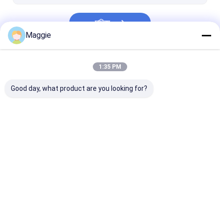
চালিয়ে
Maggie
หมวดหมู่ของเรา
1:35 PM
Good day, what product are you looking for?
ตู้ชาร์จแท็บเล็ต
ตู้ชาร์จแล็ปท็อป
ตู้ชาร์จแบบล็อคไ
Desktop Site
บ้าน
เกี่ยวกับเรา
ติดต่อเรา
Privacy Policy
แผนผังเว็บไซต์