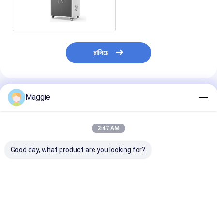
Power Sockets รถ
ชาร์จ
চালিয়ে
แนะนำผลิตภัณฑ์
Maggie
2:47 AM
Good day, what product are you looking for?
ราคาที่แข่งขัน 30 สล็อต
รถเข็นชาร์จ
30 โซคเกตไฟฟ้
AC Power Laptop
Chromebooks 30 ปลั๊ก
โน๊ตพ็อต Chro
ชาร์จกระเป๋าเก็บของ
ไฟ AC ตู้ชาร์จ
ตู้ชาร์จ พร้อมพล
Notebook ชาร์จรถคัน
มาตรฐานของ