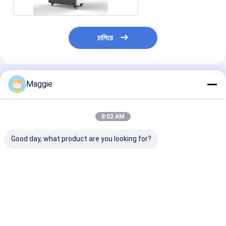
চালিয়ে
แนะนำผลิตภัณฑ์
Maggie
8:02 AM
Good day, what product are you looking for?
สายพาน USB ความจุ
54 Port 8S ความ
ตู้ชาร์จแบบรถเข
ขนาดใหญ่ แท็บเล็ต
ปลอดภัย ป้องกัน รอง
สำหรับแท็บเล็ตเค
ชาร์จรถขนส่ง 64
จอดกระเป๋า Tablet ใช้
5V 2A ชนิด DC
สายพาน ชาร์จรถ
รถชาร์จ
ราคาดีที่สุด
ราคาดีที่สุด
ราคาดีที่ส