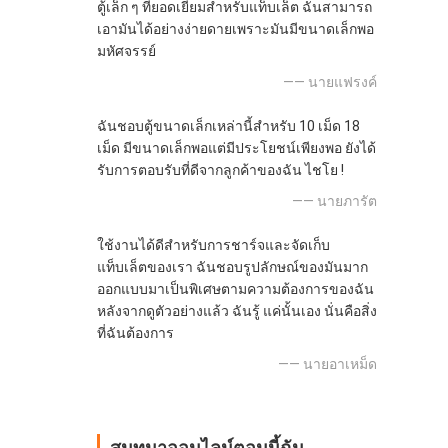
ตู้เล็ก ๆ ที่ยอดเยี่ยมสำหรับแท็บเล็ต ฉันสามารถ
เอามันได้อย่างง่ายดายเพราะมันมีขนาดเล็กพอ
มหัศจรรย์
—— นายแฟรงค์
ฉันชอบตู้ขนาดเล็กเหล่านี้สำหรับ 10 เม็ด 18
เม็ด มีขนาดเล็กพอแต่มีประโยชน์เพียงพอ ยังได้
รับการตอบรับที่ดีจากลูกค้าของฉัน ไชโย !
—— นายภารัต
ใช้งานได้ดีสำหรับการชาร์จและจัดเก็บ
แท็บเล็ตของเรา ฉันชอบรูปลักษณ์ของมันมาก
ออกแบบมาเป็นพิเศษตามความต้องการของฉัน
หลังจากดูตัวอย่างแล้ว ฉันรู้ แค่นั้นเอง นั่นคือสิ่ง
ที่ฉันต้องการ
—— นายอาเหม็ด
สนทนาออนไลน์ตอนนี้ฉัน