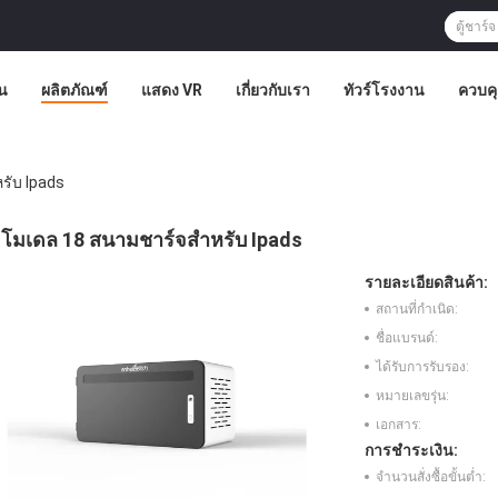
น
ผลิตภัณฑ์
แสดง VR
เกี่ยวกับเรา
ทัวร์โรงงาน
ควบค
รับ Ipads
โมเดล 18 สนามชาร์จสําหรับ Ipads
รายละเอียดสินค้า:
สถานที่กำเนิด:
ชื่อแบรนด์:
ได้รับการรับรอง:
หมายเลขรุ่น:
เอกสาร:
การชำระเงิน:
จำนวนสั่งซื้อขั้นต่ำ: