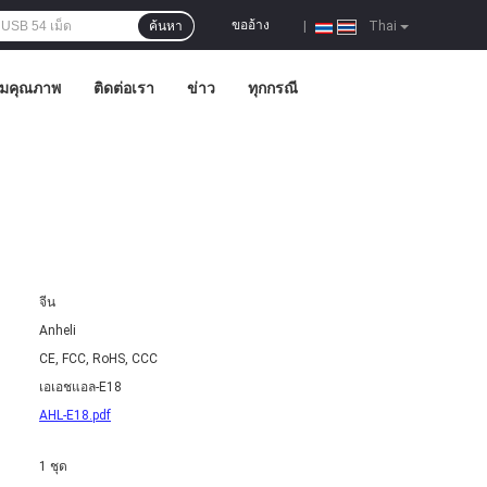
ขออ้าง
ค้นหา
|
Thai
ุมคุณภาพ
ติดต่อเรา
ข่าว
ทุกกรณี
จีน
Anheli
CE, FCC, RoHS, CCC
เอเอชแอล-E18
AHL-E18.pdf
1 ชุด