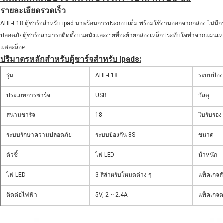
รายละเอียดรวดเร็ว
AHL-E18 ตู้ชาร์จสําหรับ ipad มาพร้อมการประกอบเต็ม พร้อมใช้งานออกจากกล่อง ไม่มีการ
ปลอดภัยตู้ชาร์จสามารถติดตั้งบนผนังและง่ายที่จะย้ายกล่องเหล็กประทับใจทําจากแผ่นเ
แต่ละล็อค
ปริมาตรหลักสําหรับตู้ชาร์จสําหรับ Ipads:
รุ่น
AHL-E18
ระบบป้อง
ประเภทการชาร์จ
USB
วัสดุ
สนามชาร์จ
18
ใบรับรอง
ระบบรักษาความปลอดภัย
ระบบป้องกัน 8S
ขนาด
ตัวชี้
ไฟ LED
น้ําหนัก
ไฟ LED
3 สีสําหรับโหมดต่าง ๆ
แพ็คเกจสํ
ติดต่อไฟฟ้า
5V, 2 ~ 2.4A
แพ็คเกจ