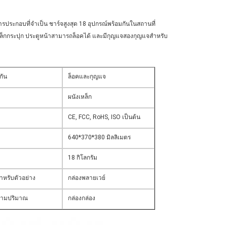
ประกอบที่จําเป็น ชาร์จสูงสุด 18 อุปกรณ์พร้อมกันในสถานที่
หล็กกระปุก ประตูหน้าสามารถล็อคได้ และมีกุญแจสองกุญแจสําหรับ
กัน
ล็อคและกุญแจ
ผนังเหล็ก
CE, FCC, RoHS, ISO เป็นต้น
640*370*380 มิลลิเมตร
18 กิโลกรัม
าหรับตัวอย่าง
กล่องพลายเวย์
ตามปริมาณ
กล่องกล่อง