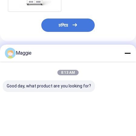
চালিয়ে
แนะนำผลิตภัณฑ์
Maggie
8:13 AM
Good day, what product are you looking for?
โน๊ตพ็อต Chromebook
โครมบุ๊ค 30 เบย์ โน๊
ล็อคคอมพิวเตอร
ตู้ชาร์จ 30 สล็อต ตู้
ตบุ๊ค ตู้ชาร์จคุณภาพดี
กระเป๋าสตางค์ 
ชาร์จ
Power Type 30
ชาร์จรถ
ราคาดีที่สุด
ราคาดีที่สุด
ราคาดีที่ส