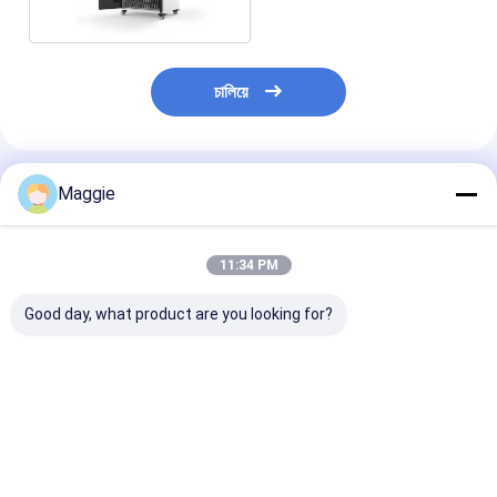
চালিয়ে
แนะนำผลิตภัณฑ์
Maggie
11:34 PM
Good day, what product are you looking for?
รถชาร์จแล็ปโต๊ป 30
โน๊ตพ็อต แอคพอร์ต
Chromebook โน
แอค โซกิตชาร์จตู้
ซ็อตชาร์จ โทรลี่ชาร์จ
ตู้ชาร์จ ตู้ไฟ AC 
30 สนาม ชาร์จคาร์ต
ชาร์จ
ราคาดีที่สุด
ราคาดีที่สุด
ราคาดีที่ส