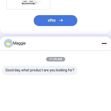
চালিয়ে
แนะนำผลิตภัณฑ์
Maggie
11:29 AM
Good day, what product are you looking for?
ราคาที่แข่งขัน 30 สล็อต
รถเข็นชาร์จ
30 โซคเกตไฟฟ้
AC Power Laptop
Chromebooks 30 ปลั๊ก
โน๊ตพ็อต Chro
ชาร์จกระเป๋าเก็บของ
ไฟ AC ตู้ชาร์จ
ตู้ชาร์จ พร้อมพล
Notebook ชาร์จรถคัน
มาตรฐานของ
นิวซีแลนด์
ราคาดีที่สุด
ราคาดีที่สุด
ราคาดีที่ส