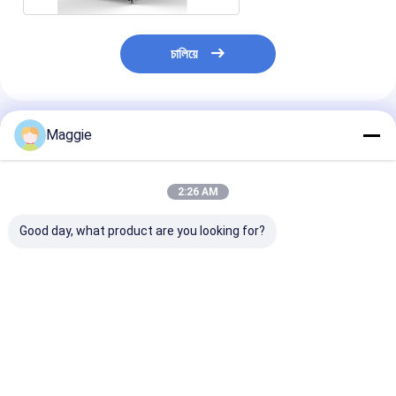
চালিয়ে
แนะนำผลิตภัณฑ์
Maggie
2:26 AM
Good day, what product are you looking for?
โมเดลสมาร์ท 36 Port
แอค พาเวอร์ ซ็อต
USB โมเดล 36 ท่
USB ชาร์จกระเป๋าชาร์จ
แท็บเล็ต ชาร์จทราลี่
ทับเล็ตชาร์จทราลลี
DC
Ipads ตู้ชาร์จโดยตรง
ชาร์จสมาร์ท
ราคาดีที่สุด
ราคาดีที่สุด
ราคาดีที่ส