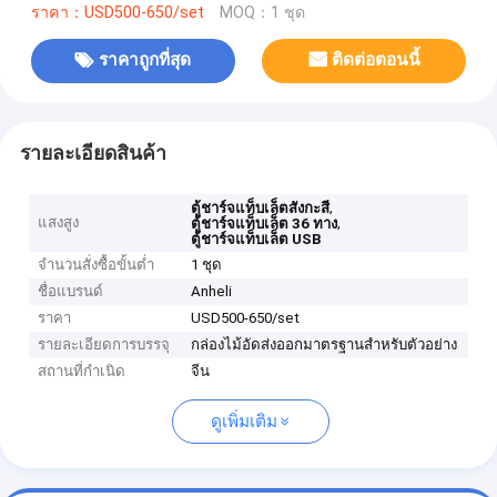
ราคา：USD500-650/set
MOQ：1 ชุด
ราคาถูกที่สุด
ติดต่อตอนนี้
รายละเอียดสินค้า
,
ตู้ชาร์จแท็บเล็ตสังกะสี
แสงสูง
,
ตู้ชาร์จแท็บเล็ต 36 ทาง
ตู้ชาร์จแท็บเล็ต USB
จำนวนสั่งซื้อขั้นต่ำ
1 ชุด
ชื่อแบรนด์
Anheli
ราคา
USD500-650/set
รายละเอียดการบรรจุ
กล่องไม้อัดส่งออกมาตรฐานสำหรับตัวอย่าง
สถานที่กำเนิด
จีน
ดูเพิ่มเติม