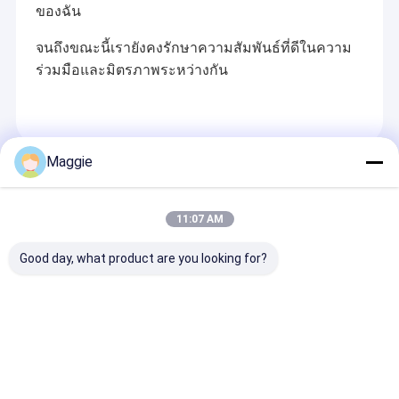
ของฉัน
จนถึงขณะนี้เรายังคงรักษาความสัมพันธ์ที่ดีในความ
ร่วมมือและมิตรภาพระหว่างกัน
Maggie
Recommended Products
11:07 AM
Good day, what product are you looking for?
54 ท่าทาง USB ตู้เก็บ
ตู้ชาร์จแท็บเล็ตความจุ
การใช้งานง่าย แ
ของแท็บเล็ต กระเป๋า
ขนาดใหญ่ สายพาน
แอค พลังงานชน
ชาร์จสมาร์ท
USB กระเป๋าชาร์จ
ชาร์จรถคัน
ส่งคำถาม
ส่งคำถาม
ส่งคำถา