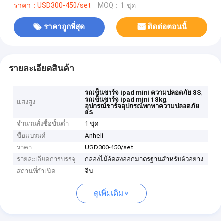
ราคา：USD300-450/set
MOQ：1 ชุด
ราคาถูกที่สุด
ติดต่อตอนนี้
รายละเอียดสินค้า
,
รถเข็นชาร์จ ipad mini ความปลอดภัย 8S
,
รถเข็นชาร์จ ipad mini 18kg
แสงสูง
อุปกรณ์ชาร์จอุปกรณ์พกพาความปลอดภัย
8S
จำนวนสั่งซื้อขั้นต่ำ
1 ชุด
ชื่อแบรนด์
Anheli
ราคา
USD300-450/set
รายละเอียดการบรรจุ
กล่องไม้อัดส่งออกมาตรฐานสำหรับตัวอย่าง
สถานที่กำเนิด
จีน
ดูเพิ่มเติม