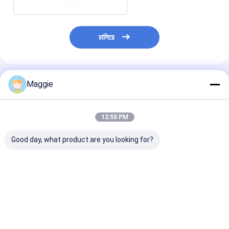
চালিয়ে
แนะนำผลิตภัณฑ์
Maggie
12:50 PM
Good day, what product are you looking for?
ตู้ชาร์จแท็บเล็ตขนาด
โซก็อตแอลซีคุณภาพ
รถชาร์จสําหรับแ
เล็ก 18 ช่องชาร์จ USB
แท็บเล็ต รถชาร์จ 42
สนาม
ราคาดีที่สุด
ราคาดีที่สุด
ราคาดีที่ส